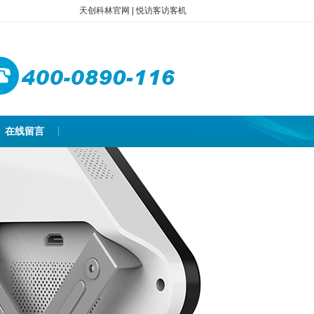
天创科林官网
|
悦访客访客机
在线留言