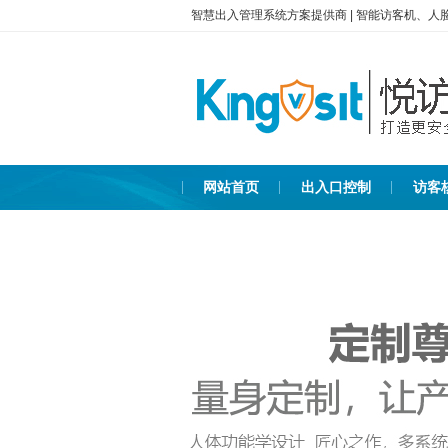
智慧出入管理系统方案提供商 | 智能访客机、人
识别
网站首页
出入口控制
访客