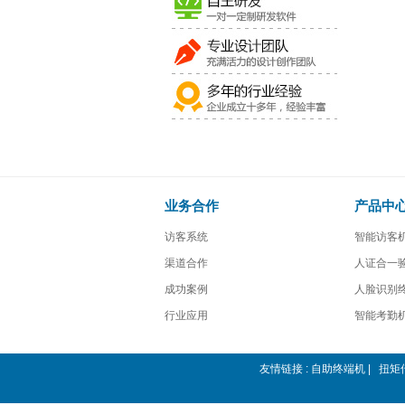
业务合作
产品中
访客系统
智能访客
渠道合作
人证合一
成功案例
人脸识别
行业应用
智能考勤
友情链接 :
自助终端机
|
扭矩